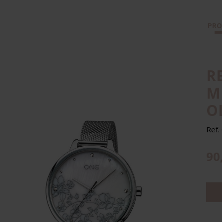
PR
R
M
O
Ref
90