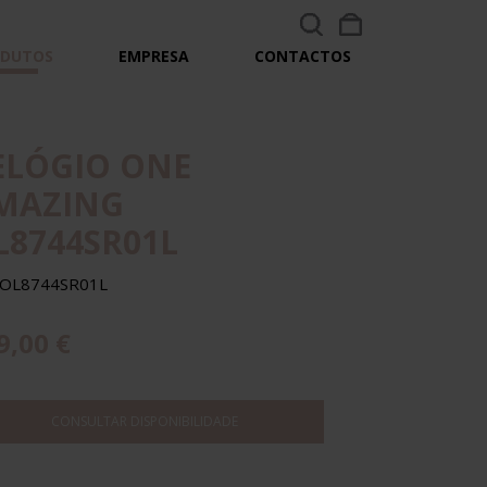
ODUTOS
EMPRESA
CONTACTOS
ELÓGIO ONE
MAZING
L8744SR01L
. OL8744SR01L
9,00 €
CONSULTAR DISPONIBILIDADE