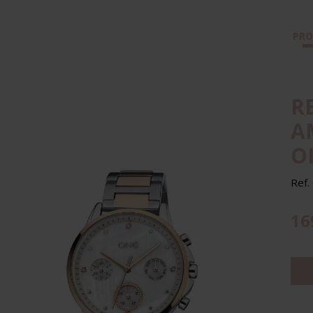
PR
R
A
O
Ref
16