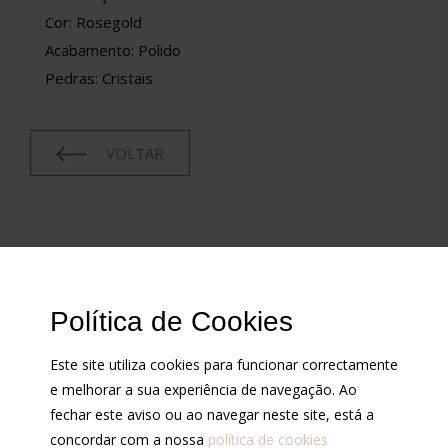
Cor: Rosegold
Acabamento: Polido
Pedras: Cristais
VOLTAR
CONDIÇÕES
Política de Cookies
Cotações
Contrastarias
Este site utiliza cookies para funcionar correctamente
Condições de venda
e melhorar a sua experiência de navegação. Ao
Política de privacidade
fechar este aviso ou ao navegar neste site, está a
concordar com a nossa
política de cookies