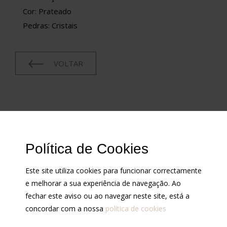
Cor: Prateado
Pedras: Cristais
VOLTAR
CONDIÇÕES
Política de Cookies
Cotações
Contrastarias
Este site utiliza cookies para funcionar correctamente
Condições de venda
e melhorar a sua experiência de navegação. Ao
Política de privacidade
fechar este aviso ou ao navegar neste site, está a
concordar com a nossa
política de cookies