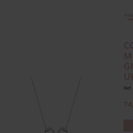
PR
C
M
G
UK
Ref.
74