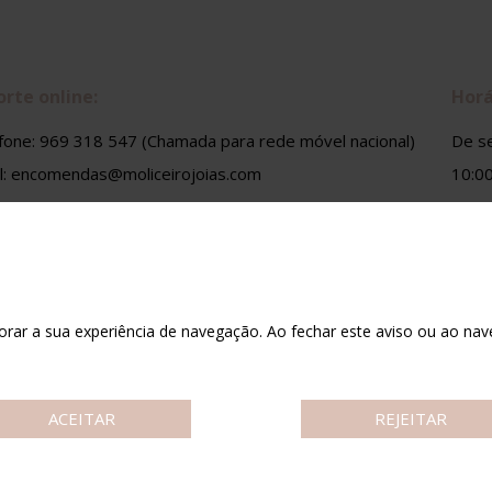
rte online:
Horá
fone: 969 318 547 (Chamada para rede móvel nacional)
De se
l: encomendas@moliceirojoias.com
10:00
horar a sua experiência de navegação. Ao fechar este aviso ou ao na
ACEITAR
REJEITAR