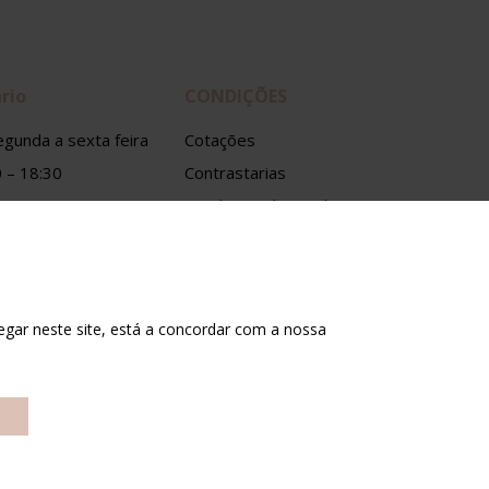
rio
CONDIÇÕES
gunda a sexta feira
Cotações
 – 18:30
Contrastarias
Condições de venda
Política de privacidade
vegar neste site, está a concordar com a nossa