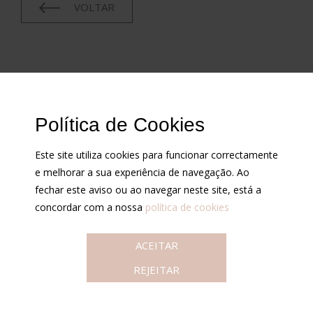
VOLTAR
CONDIÇÕES
Política de Cookies
Cotações
Contrastarias
Este site utiliza cookies para funcionar correctamente
Condições de venda
e melhorar a sua experiência de navegação. Ao
Política de privacidade
fechar este aviso ou ao navegar neste site, está a
concordar com a nossa
política de cookies
ACEITAR
REJEITAR