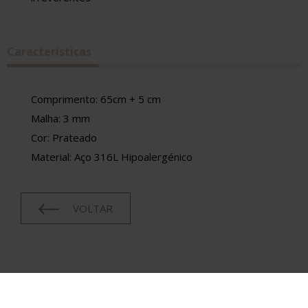
Caracteristicas
Comprimento: 65cm + 5 cm
Malha: 3 mm
Cor: Prateado
Material: Aço 316L Hipoalergénico
VOLTAR
CONDIÇÕES