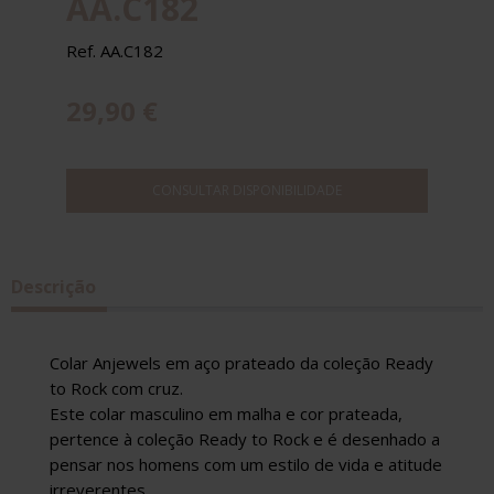
AA.C182
Ref. AA.C182
29,90 €
CONSULTAR DISPONIBILIDADE
Descrição
Colar Anjewels em aço prateado da coleção Ready
to Rock com cruz.
Este colar masculino em malha e cor prateada,
pertence à coleção Ready to Rock e é desenhado a
pensar nos homens com um estilo de vida e atitude
irreverentes