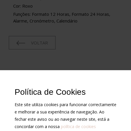
Cor: Roxo
Funções: Formato 12 Horas, Formato 24 Horas,
Alarme, Cronómetro, Calendário
VOLTAR
CONDIÇÕES
Política de Cookies
Cotações
Contrastarias
Este site utiliza cookies para funcionar correctamente
Condições de venda
e melhorar a sua experiência de navegação. Ao
Política de privacidade
fechar este aviso ou ao navegar neste site, está a
concordar com a nossa
política de cookies