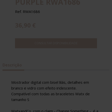
PURPLE RWA1686
Ref. RWA1686
36,90 €
CONSULTAR DISPONIBILIDADE
Descrição
Mostrador digital com bisel lilás, detalhes em
branco e vidro com efeito iridescente.
Compatível com todas as braceletes Watx de
tamanho S
WatxandCo, com o claim - Change Something -, é a