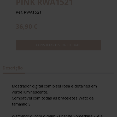
PINK RWA1521
Ref. RWA1521
36,90 €
CONSULTAR DISPONIBILIDADE
Descrição
Mostrador digital com bisel rosa e detalhes em
verde luminescente.
Compatível com todas as braceletes Watx de
tamanho S
WatxandCo, com o claim - Change Something -, é a