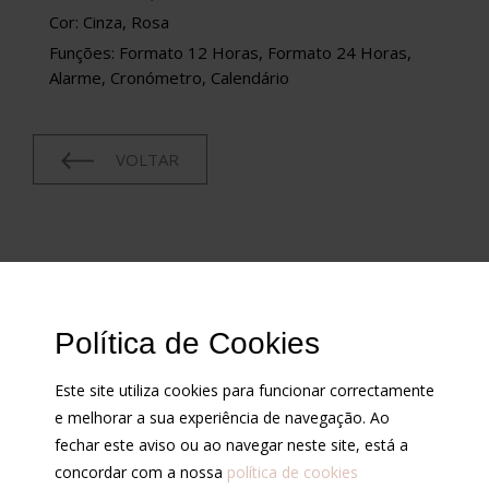
Cor: Cinza, Rosa
Funções: Formato 12 Horas, Formato 24 Horas,
Alarme, Cronómetro, Calendário
VOLTAR
CONDIÇÕES
Política de Cookies
Cotações
Contrastarias
Este site utiliza cookies para funcionar correctamente
Condições de venda
e melhorar a sua experiência de navegação. Ao
Política de privacidade
fechar este aviso ou ao navegar neste site, está a
concordar com a nossa
política de cookies